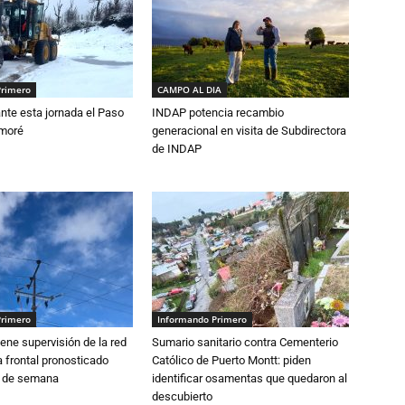
Primero
CAMPO AL DIA
nte esta jornada el Paso
INDAP potencia recambio
amoré
generacional en visita de Subdirectora
de INDAP
Primero
Informando Primero
ne supervisión de la red
Sumario sanitario contra Cementerio
 frontal pronosticado
Católico de Puerto Montt: piden
n de semana
identificar osamentas que quedaron al
descubierto