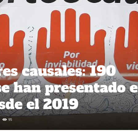
res causales: 190
 se han presentado 
sde el 2019
95