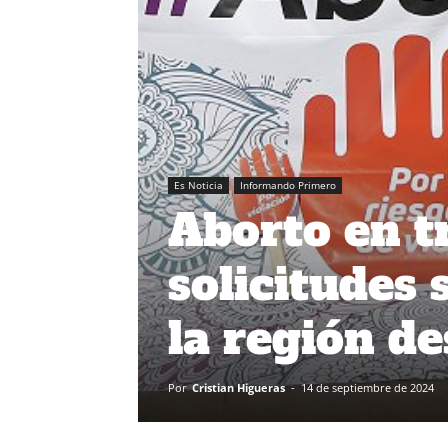
Es Noticia
Informando Primero
Aborto en t
solicitudes
la región de
Por
Cristian Higueras
-
14 de septiembre de 2024