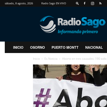
sábado, 8 agosto, 2026
Radio Sago EN VIVO
RadioSago
INICIO
OSORNO
PUERTO MONTT
NACIONAL
Inicio
Es Noticia
Aborto en tres causales: 190 solic