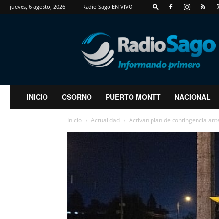
jueves, 6 agosto, 2026
Radio Sago EN VIVO
RadioSago
INICIO
OSORNO
PUERTO MONTT
NACIONAL
Inicio
Actualidad
Activan plan de contingencia ante