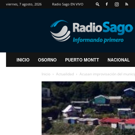
viernes, 7 agosto, 2026
Radio Sago EN VIVO
RadioSago
INICIO
OSORNO
PUERTO MONTT
NACIONAL
Inicio
Actualidad
Acusan improvisación del municip