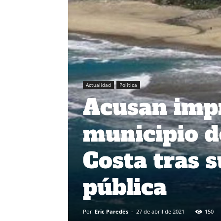
Actualidad
Política
Acusan impr
municipio d
Costa tras 
pública
Por
Eric Paredes
-
27 de abril de 2021
150