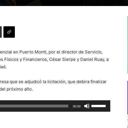
ncial en Puerto Montt, por el director de Servicio,
s Físicos y Financieros, César Sierpe y Daniel Ruay, a
dad.
esa que se adjudicó la licitación, que debira finalizar
del próximo año.
Utiliza
00:00
las
teclas
de