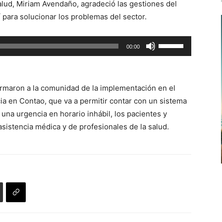
alud, Miriam Avendaño, agradeció las gestiones del
flecha
í para solucionar los problemas del sector.
arriba/abajo
para
Utiliza
00:00
aumentar
las
o
teclas
disminuir
de
el
formaron a la comunidad de la implementación en el
flecha
volumen.
a en Contao, que va a permitir contar con un sistema
arriba/abajo
una urgencia en horario inhábil, los pacientes y
para
asistencia médica y de profesionales de la salud.
aumentar
o
disminuir
el
volumen.