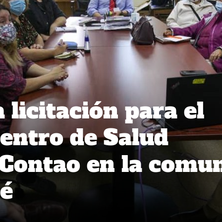
 licitación para el
Centro de Salud
 Contao en la comu
ué