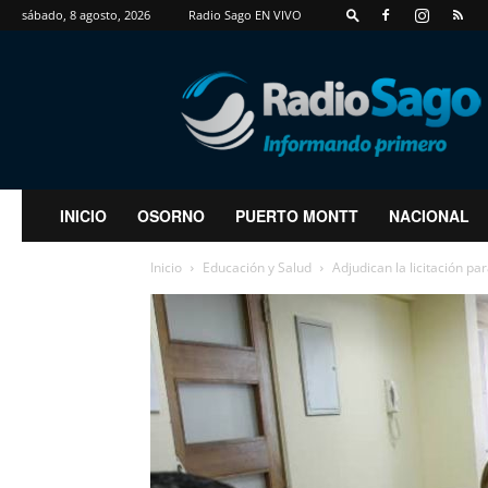
sábado, 8 agosto, 2026
Radio Sago EN VIVO
RadioSago
INICIO
OSORNO
PUERTO MONTT
NACIONAL
Inicio
Educación y Salud
Adjudican la licitación pa