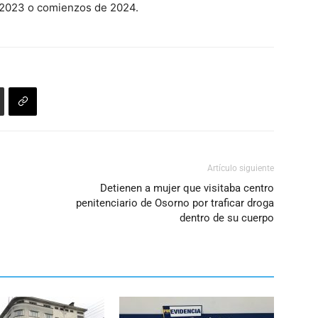
e 2023 o comienzos de 2024.
disminuir
el
volumen.
Artículo siguiente
Detienen a mujer que visitaba centro
penitenciario de Osorno por traficar droga
dentro de su cuerpo