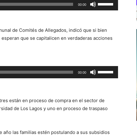
Utiliza
00:00
las
teclas
de
munal de Comités de Allegados, indicó que si bien
flecha
n esperan que se capitalicen en verdaderas acciones
arriba/abajo
para
aumentar
o
Utiliza
00:00
disminuir
las
el
teclas
volumen.
de
res están en proceso de compra en el sector de
flecha
ersidad de Los Lagos y uno en proceso de traspaso
arriba/abajo
para
aumentar
e año las familias estén postulando a sus subsidios
o