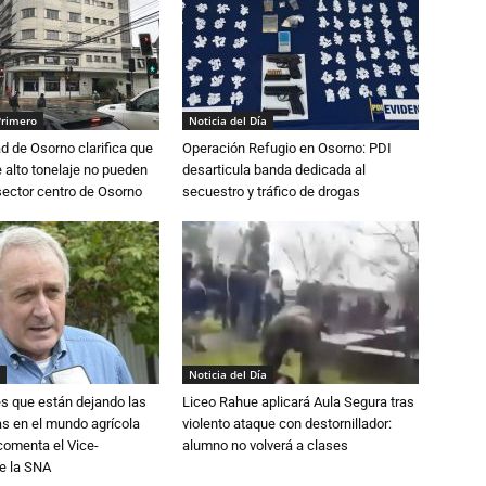
Primero
Noticia del Día
d de Osorno clarifica que
Operación Refugio en Osorno: PDI
alto tonelaje no pueden
desarticula banda dedicada al
 sector centro de Osorno
secuestro y tráfico de drogas
Noticia del Día
s que están dejando las
Liceo Rahue aplicará Aula Segura tras
ias en el mundo agrícola
violento ataque con destornillador:
 comenta el Vice-
alumno no volverá a clases
e la SNA