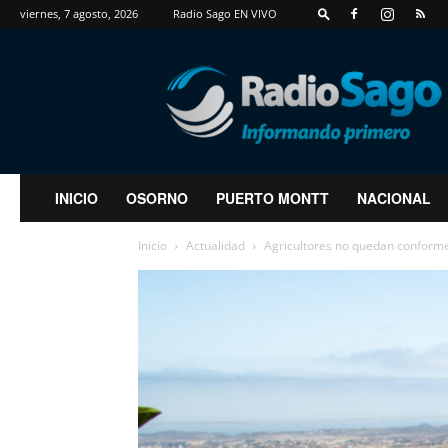
viernes, 7 agosto, 2026
Radio Sago EN VIVO
RadioSago
INICIO
OSORNO
PUERTO MONTT
NACIONAL
Inicio
Actualidad
Agricultores no quedan conformes