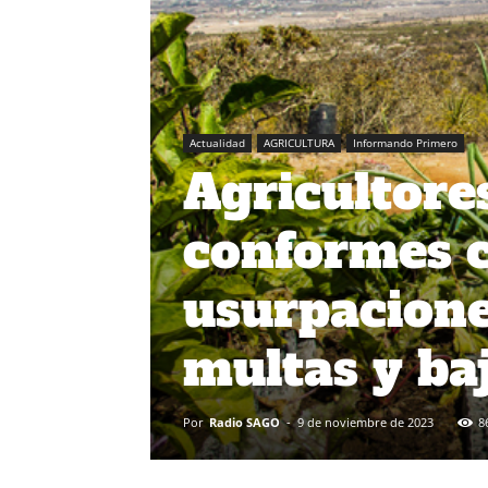
Actualidad
AGRICULTURA
Informando Primero
Agricultore
conformes c
usurpacione
multas y ba
Por
Radio SAGO
-
9 de noviembre de 2023
8