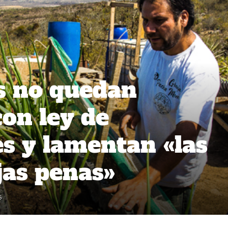
s no quedan
on ley de
s y lamentan «las
jas penas»
6