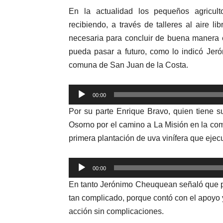
En la actualidad los pequeños agricult
recibiendo, a través de talleres al aire lib
necesaria para concluir de buena manera 
pueda pasar a futuro, como lo indicó Jer
comuna de San Juan de la Costa.
Reproductor
00:00
de
Por su parte Enrique Bravo, quien tiene s
audio
Osorno por el camino a La Misión en la co
primera plantación de uva vinífera que ejec
Reproductor
00:00
de
En tanto Jerónimo Cheuquean señaló que par
audio
tan complicado, porque contó con el apoyo y
acción sin complicaciones.