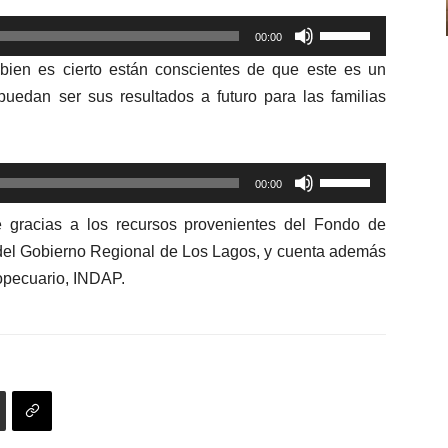
arriba/abajo
volumen.
Utiliza
para
00:00
las
aumentar
bien es cierto están conscientes de que este es un
teclas
o
 puedan ser sus resultados a futuro para las familias
de
disminuir
flecha
el
arriba/abajo
volumen.
Utiliza
para
00:00
las
aumentar
e gracias a los recursos provenientes del Fondo de
teclas
o
 del Gobierno Regional de Los Lagos, y cuenta además
de
disminuir
ropecuario, INDAP.
flecha
el
arriba/abajo
volumen.
para
aumentar
o
disminuir
el