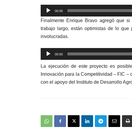
Reproductor
00:00
de
Finalmente Enrique Bravo agregó que si 
audio
trabajo largo, están optimistas de lo que
involucradas.
Reproductor
00:00
de
La ejecución de este proyecto es posibl
audio
Innovación para la Competitividad – FIC –
con el apoyo del Instituto de Desarrollo Ag