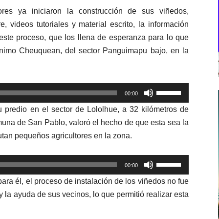
ores ya iniciaron la construcción de sus viñedos,
re, videos tutoriales y material escrito, la información
este proceso, que los llena de esperanza para lo que
ónimo Cheuquean, del sector Panguimapu bajo, en la
Utiliza
00:00
las
u predio en el sector de Lololhue, a 32 kilómetros de
teclas
muna de San Pablo, valoró el hecho de que esta sea la
de
utan pequeños agricultores en la zona.
flecha
arriba/abajo
Utiliza
para
00:00
las
aumentar
a él, el proceso de instalación de los viñedos no fue
teclas
o
 la ayuda de sus vecinos, lo que permitió realizar esta
de
disminuir
flecha
el