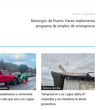
volumen.
Artículo siguiente
Municipio de Puerto Varas implementa
programa de empleo de emergencia
ionales
Noticia del Día
Carabineros y camioneta
Temporal en Los Lagos daña 97
n ruta que une Los Lagos
viviendas y se mantiene la alerta
preventiva