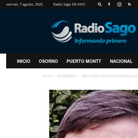
viernes, 7 agosto, 2026
Radio Sago EN VIVO
RadioSago
INICIO
OSORNO
PUERTO MONTT
NACIONAL
Inicio
Actualidad
Agro pide reactivar proyecto qu