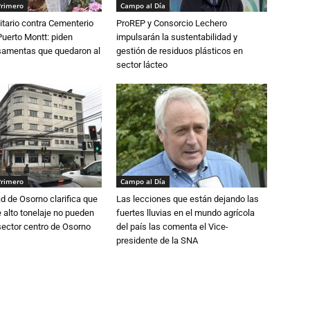
Primero
Campo al Día
tario contra Cementerio
ProREP y Consorcio Lechero
Puerto Montt: piden
impulsarán la sustentabilidad y
osamentas que quedaron al
gestión de residuos plásticos en
sector lácteo
Primero
Campo al Día
d de Osorno clarifica que
Las lecciones que están dejando las
alto tonelaje no pueden
fuertes lluvias en el mundo agrícola
 sector centro de Osorno
del país las comenta el Vice-
presidente de la SNA