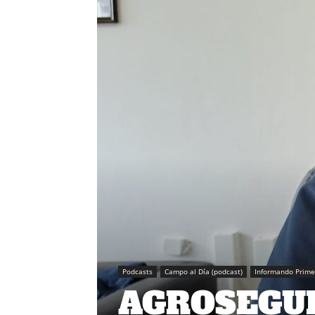
Podcasts
Campo al Día (podcast)
Informando Prime
AGROSEGUR