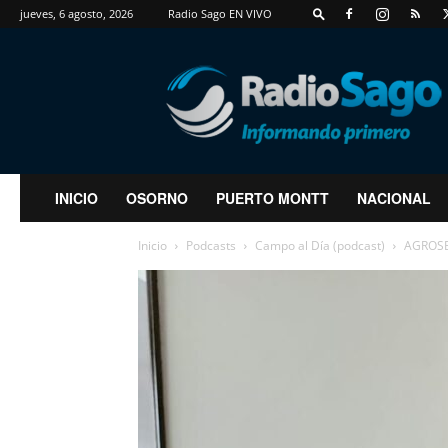
jueves, 6 agosto, 2026
Radio Sago EN VIVO
RadioSago
INICIO
OSORNO
PUERTO MONTT
NACIONAL
Inicio
Podcasts
Campo al Día (podcast)
AGROSEG