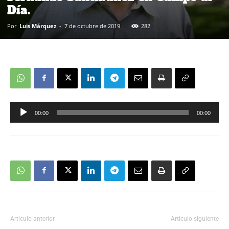
Día.
Por
Luis Márquez
-
7 de octubre de 2019
282
00:00
00:00
Reproductor
de
audio
Artículo anterior
Artículo siguiente