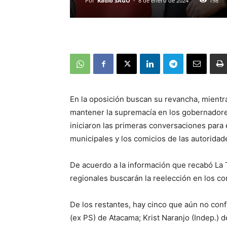
Por
Radio SAGO
-
8 de enero de 2024
198
En la oposición buscan su revancha, mientra
mantener la supremacía en los gobernadores
iniciaron las primeras conversaciones para e
municipales y los comicios de las autoridad
De acuerdo a la información que recabó La 
regionales buscarán la reelección en los c
De los restantes, hay cinco que aún no con
(ex PS) de Atacama; Krist Naranjo (Indep.) 