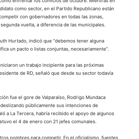
cómo enfrentar los comicios de octubre. Mientras en
ndidato como sector, en el Partido Republicano están
 competir con gobernadores en todas las zonas,
egunda vuelta, a diferencia de las municipales.
 Ruth Hurtado, indicó que “debemos tener alguna
fica un pacto o listas conjuntas, necesariamente”.
iniciaron un trabajo incipiente para las próximas
residente de RD, señaló que desde su sector todavía
ción fue el gore de Valparaíso, Rodrigo Mundaca
e deslizando públicamente sus intenciones de
ó a La Tercera, habría recibido el apoyo de algunos
ostuvo el 4 de enero con 21 jefes comunales.
ros nombres para competir. En el oficialismo, fuentes