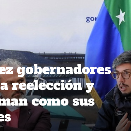
ez gobernadores
a reelección y
oman como sus
es