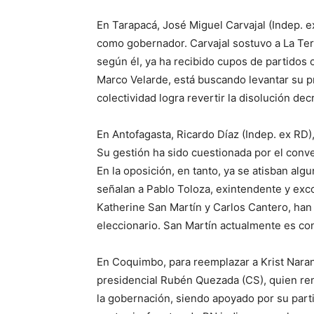
En Tarapacá, José Miguel Carvajal (Indep.
como gobernador. Carvajal sostuvo a La Te
según él, ya ha recibido cupos de partidos 
Marco Velarde, está buscando levantar su p
colectividad logra revertir la disolución dec
En Antofagasta, Ricardo Díaz (Indep. ex RD)
Su gestión ha sido cuestionada por el conv
En la oposición, en tanto, ya se atisban alg
señalan a Pablo Toloza, exintendente y exc
Katherine San Martín y Carlos Cantero, han 
eleccionario. San Martín actualmente es con
En Coquimbo, para reemplazar a Krist Nara
presidencial Rubén Quezada (CS), quien ren
la gobernación, siendo apoyado por su parti