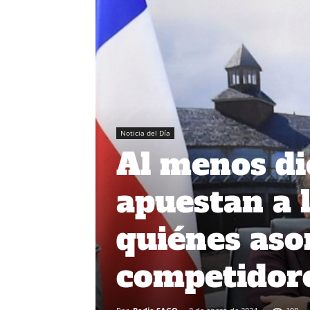
Noticia del Día
Al menos di
apuestan a l
quiénes as
competidor