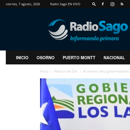
viernes, 7 agosto, 2026
Radio Sago EN VIVO
RadioSago
INICIO
OSORNO
PUERTO MONTT
NACIONAL
Inicio
Noticia del Día
Al menos diez gobernadores 