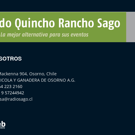
SOTROS
Mackenna 904, Osorno, Chile
ICOLA Y GANADERA DE OSORNO A.G.
64 223 2160
 9 57244942
sa@radiosago.cl