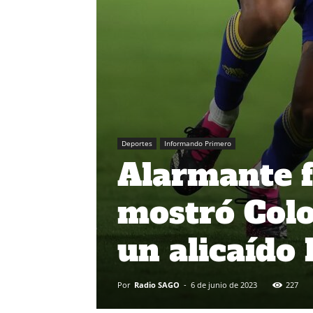
Deportes
Informando Primero
Alarmante f
mostró Colo
un alicaído
Por
Radio SAGO
-
6 de junio de 2023
227