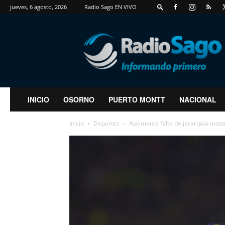
jueves, 6 agosto, 2026
Radio Sago EN VIVO
RadioSago
INICIO
OSORNO
PUERTO MONTT
NACIONAL
Inicio
Deportes
Alarmante falta de jerarquía mostr