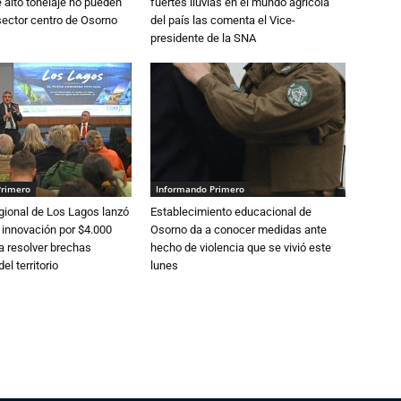
alto tonelaje no pueden
fuertes lluvias en el mundo agrícola
 sector centro de Osorno
del país las comenta el Vice-
presidente de la SNA
Primero
Informando Primero
gional de Los Lagos lanzó
Establecimiento educacional de
 innovación por $4.000
Osorno da a conocer medidas ante
a resolver brechas
hecho de violencia que se vivió este
el territorio
lunes