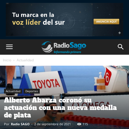
Inicio
Actualidad
Actualidad
Deportes
Alberto Abarza coronó su
actuación con una nueva medalla
de plata
Por
Radio SAGO
-
2 de septiembre de 2021
115