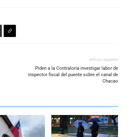
aumentar
o
disminuir
el
volumen.
Artículo siguiente
Piden a la Contraloría investigar labor de
inspector fiscal del puente sobre el canal de
Chacao