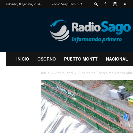
sábado, 8 agosto, 2026
Radio Sago EN VIVO
RadioSago
INICIO
OSORNO
PUERTO MONTT
NACIONAL
Inicio
Actualidad
Alcalde de Castro manifestó abie