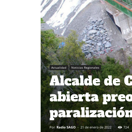
Actualidad
Noticias Regionales
Alcalde de 
abierta pre
paralizació
Por
Radio SAGO
-
21 de enero de 2022
724