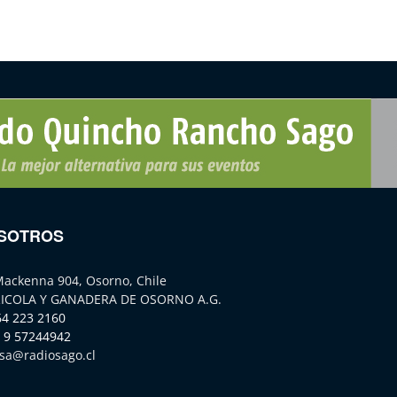
SOTROS
Mackenna 904, Osorno, Chile
ICOLA Y GANADERA DE OSORNO A.G.
64 223 2160
 9 57244942
sa@radiosago.cl