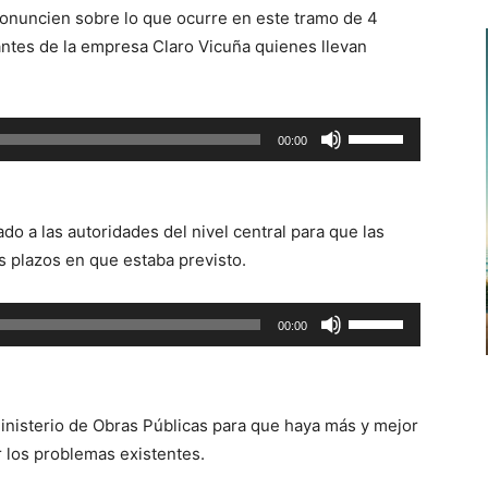
ronuncien sobre lo que ocurre en este tramo de 4
antes de la empresa Claro Vicuña quienes llevan
Utiliza
00:00
las
teclas
de
amado a las autoridades del nivel central para que las
flecha
s plazos en que estaba previsto.
arriba/abajo
para
Utiliza
00:00
aumentar
las
o
teclas
disminuir
de
el
 ministerio de Obras Públicas para que haya más y mejor
flecha
volumen.
r los problemas existentes.
arriba/abajo
para