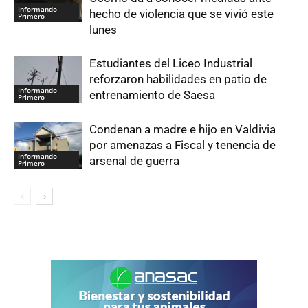
Informando
hecho de violencia que se vivió este
Primero
lunes
Estudiantes del Liceo Industrial
reforzaron habilidades en patio de
Informando
entrenamiento de Saesa
Primero
Condenan a madre e hijo en Valdivia
por amenazas a Fiscal y tenencia de
Informando
arsenal de guerra
Primero