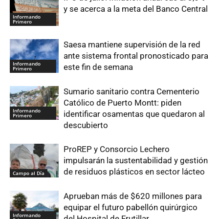
y se acerca a la meta del Banco Central
Informando
Primero
Saesa mantiene supervisión de la red
ante sistema frontal pronosticado para
Informando
este fin de semana
Primero
Sumario sanitario contra Cementerio
Católico de Puerto Montt: piden
Informando
identificar osamentas que quedaron al
Primero
descubierto
ProREP y Consorcio Lechero
impulsarán la sustentabilidad y gestión
de residuos plásticos en sector lácteo
Campo al Día
Aprueban más de $620 millones para
equipar el futuro pabellón quirúrgico
Informando
del Hospital de Frutillar