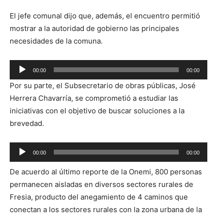
El jefe comunal dijo que, además, el encuentro permitió
mostrar a la autoridad de gobierno las principales
necesidades de la comuna.
Reproductor
00:00
00:00
de
Por su parte, el Subsecretario de obras públicas, José
audio
Herrera Chavarría, se comprometió a estudiar las
iniciativas con el objetivo de buscar soluciones a la
brevedad.
Reproductor
00:00
00:00
de
De acuerdo al último reporte de la Onemi, 800 personas
audio
permanecen aisladas en diversos sectores rurales de
Fresia, producto del anegamiento de 4 caminos que
conectan a los sectores rurales con la zona urbana de la