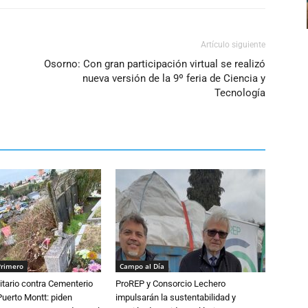
volumen.
Artículo siguiente
Osorno: Con gran participación virtual se realizó
nueva versión de la 9º feria de Ciencia y
Tecnología
Primero
Campo al Día
tario contra Cementerio
ProREP y Consorcio Lechero
Puerto Montt: piden
impulsarán la sustentabilidad y