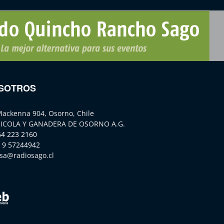
SOTROS
Mackenna 904, Osorno, Chile
ICOLA Y GANADERA DE OSORNO A.G.
64 223 2160
 9 57244942
sa@radiosago.cl