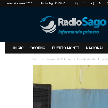
jueves, 6 agosto, 2026
Radio Sago EN VIVO
RadioSago
INICIO
OSORNO
PUERTO MONTT
NACIONAL
Inicio
Informando Primero
Alcalde de Maullín pid