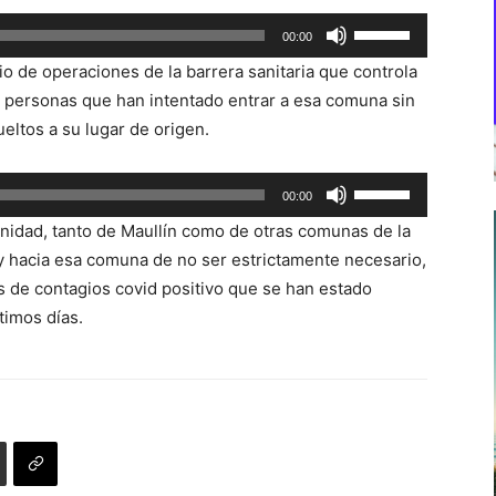
Utiliza
00:00
las
io de operaciones de la barrera sanitaria que controla
teclas
as personas que han intentado entrar a esa comuna sin
de
ueltos a su lugar de origen.
flecha
arriba/abajo
Utiliza
00:00
para
las
aumentar
unidad, tanto de Maullín como de otras comunas de la
teclas
o
 y hacia esa comuna de no ser estrictamente necesario,
de
disminuir
es de contagios covid positivo que se han estado
flecha
el
imos días.
arriba/abajo
volumen.
para
aumentar
o
disminuir
el