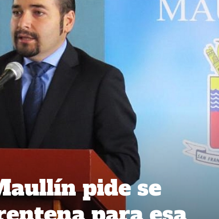
Maullín pide se
rentena para esa