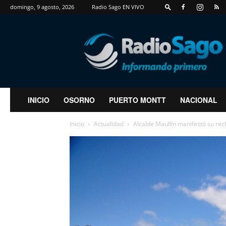
domingo, 9 agosto, 2026
Radio Sago EN VIVO
RadioSago
INICIO
OSORNO
PUERTO MONTT
NACIONAL
Inicio
Actualidad
Alcalde Maullín manifestó su rech