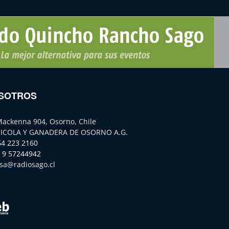
SOTROS
Mackenna 904, Osorno, Chile
ICOLA Y GANADERA DE OSORNO A.G.
64 223 2160
 9 57244942
sa@radiosago.cl