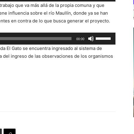
las
n trabajo que va más allá de la propia comuna y que
teclas
ene influencia sobre el río Maullín, donde ya se han
de
tes en contra de lo que busca generar el proyecto.
flecha
arriba/abajo
Utiliza
00:00
para
las
aumentar
ada El Gato se encuentra ingresado al sistema de
teclas
o
ra del ingreso de las observaciones de los organismos
de
disminuir
flecha
el
arriba/abajo
volumen.
para
aumentar
o
disminuir
el
volumen.