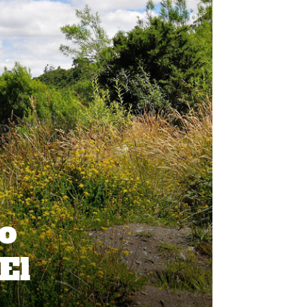
so
El