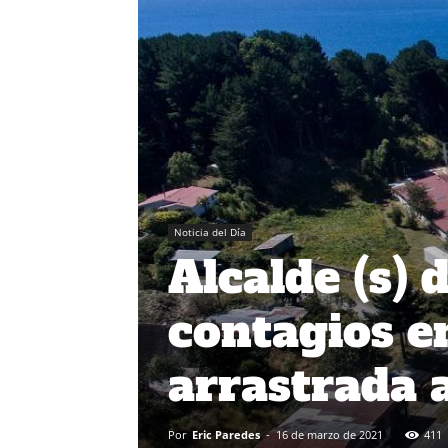
Noticia del Día
Alcalde (s) 
contagios e
arrastrada 
Por
Eric Paredes
-
16 de marzo de 2021
411