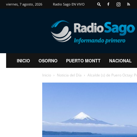
viernes, 7 agosto, 2026
Radio Sago EN VIVO
RadioSago
INICIO
OSORNO
PUERTO MONTT
NACIONAL
Inicio
Noticia del Día
Alcalde (s) de Puero Octay: 