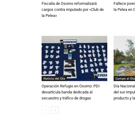
Fiscalía de Osorno reformalizará
Fallece jove
cargos contra imputado por «Club de
la Pelea en 
la Pelea»
Noticia del Día
Campo al Día
Operación Refugio en Osorno: PDI
Día Nacional
desarticula banda dedicada al
del sur impu
secuestro y tráfico de drogas
producto y l