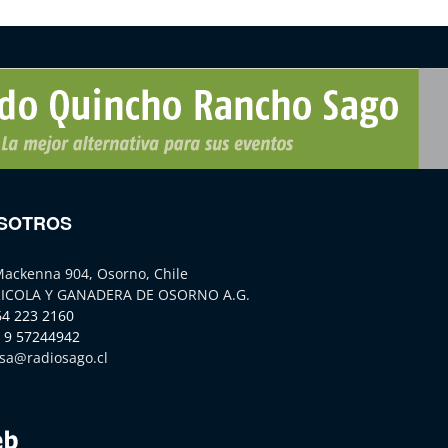
SOTROS
Mackenna 904, Osorno, Chile
ICOLA Y GANADERA DE OSORNO A.G.
64 223 2160
 9 57244942
sa@radiosago.cl