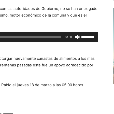
de
n con las autoridades de Gobierno, no se han entregado
flecha
rismo, motor económico de la comuna y que es el
arriba/abajo
para
aumentar
Utiliza
00:00
o
las
disminuir
teclas
el
de
volumen.
 otorgar nuevamente canastas de alimentos a los más
flecha
arentenas pasadas este fue un apoyo agradecido por
arriba/abajo
para
aumentar
 Pablo el jueves 18 de marzo a las 05:00 horas.
o
disminuir
el
volumen.