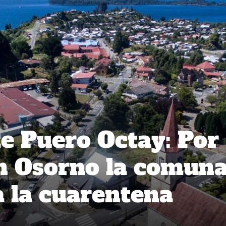
de Puero Octay: Por
n Osorno la comuna
a la cuarentena