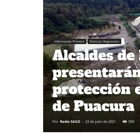
Informando Primero
Noticias Regionales
Alcaldes de
presentarán
protección 
de Puacura
Por
Radio SAGO
-
23 de julio de 2021
559