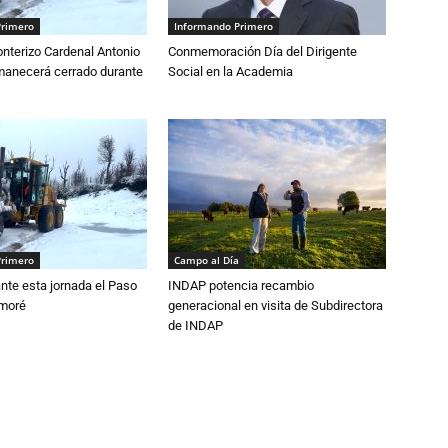
Primero
Informando Primero
nterizo Cardenal Antonio
Conmemoración Día del Dirigente
anecerá cerrado durante
Social en la Academia
Primero
Campo al Día
nte esta jornada el Paso
INDAP potencia recambio
amoré
generacional en visita de Subdirectora
de INDAP