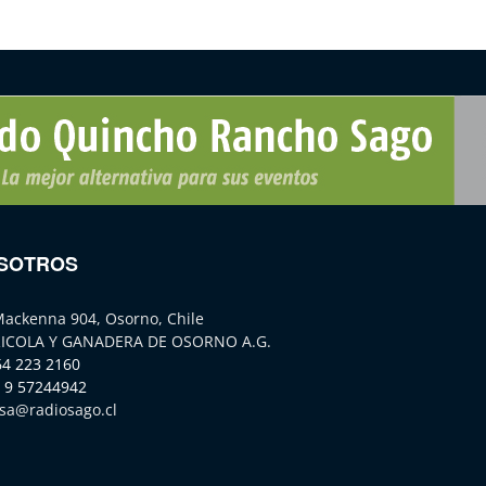
SOTROS
Mackenna 904, Osorno, Chile
ICOLA Y GANADERA DE OSORNO A.G.
64 223 2160
 9 57244942
sa@radiosago.cl