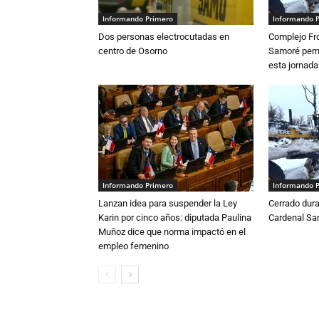
Informando Primero
Informando 
Dos personas electrocutadas en
Complejo Fro
centro de Osorno
Samoré perm
esta jornada
Informando Primero
Informando 
Lanzan idea para suspender la Ley
Cerrado dura
Karin por cinco años: diputada Paulina
Cardenal S
Muñoz dice que norma impactó en el
empleo femenino