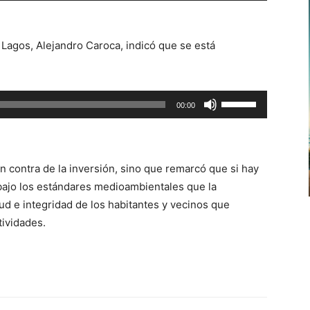
teclas
de
 Lagos, Alejandro Caroca, indicó que se está
flecha
arriba/abajo
para
Utiliza
00:00
aumentar
las
o
teclas
disminuir
de
el
n contra de la inversión, sino que remarcó que si hay
flecha
volumen.
 bajo los estándares medioambientales que la
arriba/abajo
lud e integridad de los habitantes y vecinos que
para
tividades.
aumentar
o
disminuir
el
volumen.