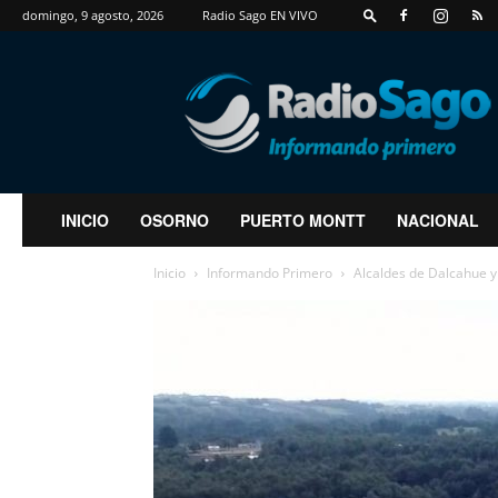
domingo, 9 agosto, 2026
Radio Sago EN VIVO
RadioSago
INICIO
OSORNO
PUERTO MONTT
NACIONAL
Inicio
Informando Primero
Alcaldes de Dalcahue y