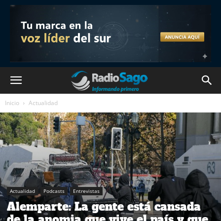
Inicio
Actualidad
Actualidad
Podcasts
Entrevistas
Alemparte: La gente está cansada
de la anomia que vive el país y que