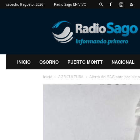
sábado, 8 agosto, 2026
Radio Sago EN VIVO
RadioSago
INICIO
OSORNO
PUERTO MONTT
NACIONAL
Inicio
AGRICULTURA
Alerta del SAG ante posible 