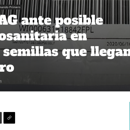
rmando Primero
SAG ante posible
osanitaria en
 semillas que llega
ero
1