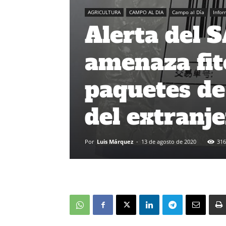
AGRICULTURA
CAMPO AL DIA
Campo al Día
Info
Alerta del 
amenaza fit
paquetes de
del extranj
Por
Luis Márquez
-
13 de agosto de 2020
316