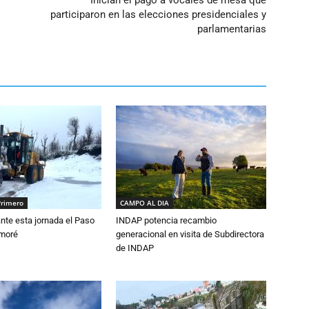
Inician el pago a vocales de mesa que
participaron en las elecciones presidenciales y
parlamentarias
Primero
CAMPO AL DIA
nte esta jornada el Paso
INDAP potencia recambio
amoré
generacional en visita de Subdirectora
de INDAP