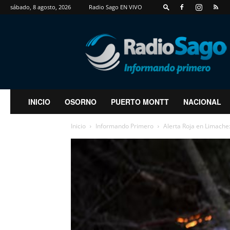
sábado, 8 agosto, 2026
Radio Sago EN VIVO
RadioSago
INICIO
OSORNO
PUERTO MONTT
NACIONAL
Inicio
Informando Primero
Alerta Roja en Limache