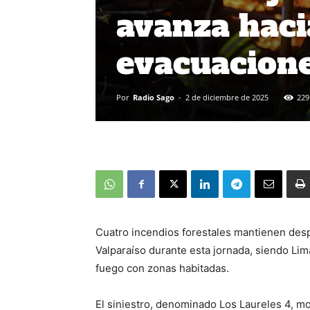
avanza haci
evacuacion
Por
Radio Sago
-
2 de diciembre de 2025
229
Cuatro incendios forestales mantienen des
Valparaíso durante esta jornada, siendo Lim
fuego con zonas habitadas.
El siniestro, denominado Los Laureles 4, m