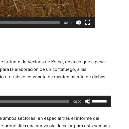
00:21
de la Junta de Vecinos de Kolbe, destacó que a pesar
para la elaboración de un cortafuego, a las
io un trabajo constante de mantenimiento de dichas
Utiliza
00:00
las
teclas
 a ambos sectores, en especial tras el informe del
de
 se pronostica una nueva ola de calor para esta semana
flecha