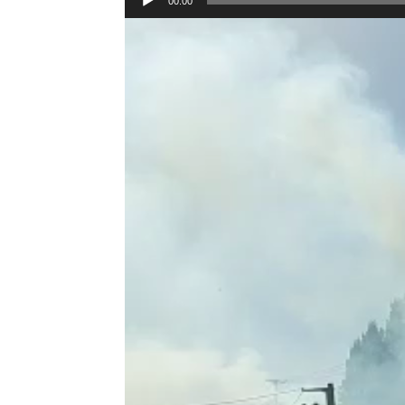
00:00
de
Reproductor
audio
de
vídeo