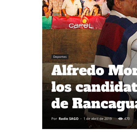
Deportes
Alfredo Mor
los candida
de Rancagu
Por
Radio SAGO
-
1 de abril de 2019
470