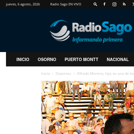
jueves, 6 agosto, 2026
Radio Sago EN VIVO
RadioSago
INICIO
OSORNO
PUERTO MONTT
NACIONAL
Inicio
Deportes
Alfredo Moreno, hijo, es uno de lo