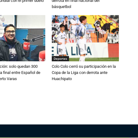
ndial con el primer duelo
derrota en final nacional del
básquetbol
Deportes
ción: solo quedan 300
Colo Colo cerró su participación en la
a final entre Español de
Copa de la Liga con derrota ante
erto Varas
Huachipato