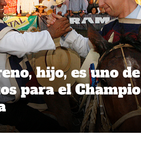
eno, hijo, es uno de
tos para el Champi
a