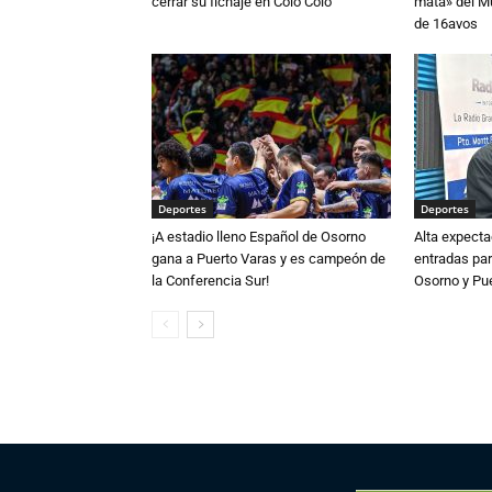
cerrar su fichaje en Colo Colo
mata» del Mu
de 16avos
Deportes
Deportes
¡A estadio lleno Español de Osorno
Alta expecta
gana a Puerto Varas y es campeón de
entradas par
la Conferencia Sur!
Osorno y Pu