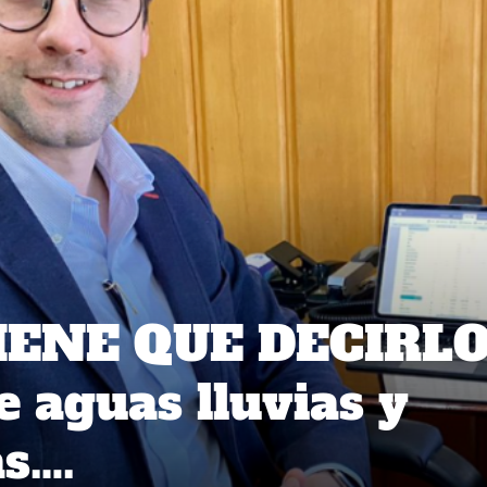
IENE QUE DECIRLO
 aguas lluvias y
s….