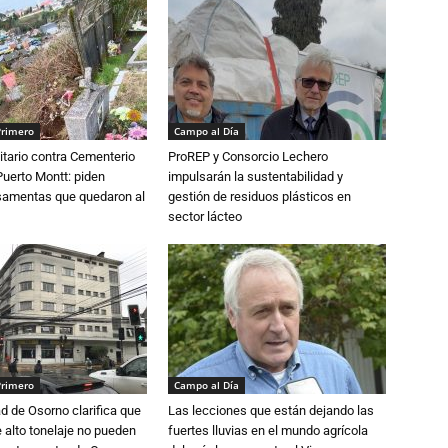
Primero
Campo al Día
tario contra Cementerio
ProREP y Consorcio Lechero
Puerto Montt: piden
impulsarán la sustentabilidad y
osamentas que quedaron al
gestión de residuos plásticos en
sector lácteo
Primero
Campo al Día
d de Osorno clarifica que
Las lecciones que están dejando las
alto tonelaje no pueden
fuertes lluvias en el mundo agrícola