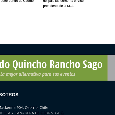
 sector centro de Osorno
del país las comenta el Vice-
presidente de la SNA
SOTROS
Mackenna 904, Osorno, Chile
ICOLA Y GANADERA DE OSORNO A.G.