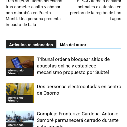
Tres sujetos fueron detenidos
El SAG llama a declarar
tras cometer asalto y chocar
animales existentes en
con microbús en Puerto
predios de la región de Los
Montt. Una persona presenta
Lagos
impacto de bala
Artículos relacionados
Más del autor
Tribunal ordena bloquear sitios de
apuestas online y establece
Informando
mecanismo propuesto por Subtel
Primero
Dos personas electrocutadas en centro
de Osorno
Informando
Primero
Complejo Fronterizo Cardenal Antonio
Samoré permanecerá cerrado durante
Informando
esta jornada