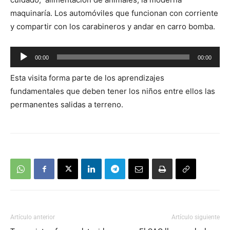
maquinaría. Los automóviles que funcionan con corriente
y compartir con los carabineros y andar en carro bomba.
Reproductor
00:00
00:00
de
Esta visita forma parte de los aprendizajes
audio
fundamentales que deben tener los niños entre ellos las
permanentes salidas a terreno.
Artículo anterior
Artículo siguiente