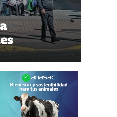
 a
les