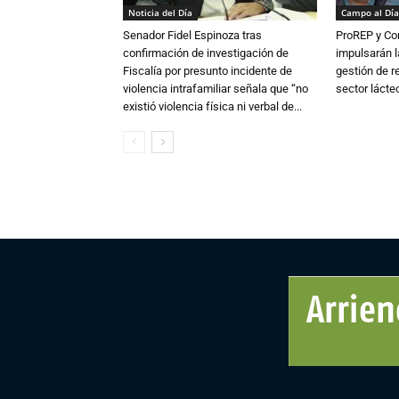
Noticia del Día
Campo al Día
Senador Fidel Espinoza tras
ProREP y Co
confirmación de investigación de
impulsarán l
Fiscalía por presunto incidente de
gestión de r
violencia intrafamiliar señala que “no
sector lácte
existió violencia física ni verbal de...