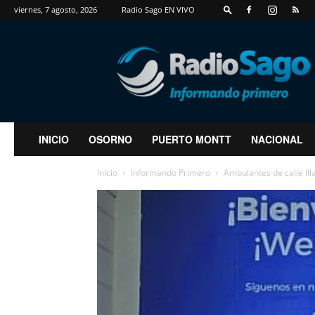
viernes, 7 agosto, 2026
Radio Sago EN VIVO
RadioSago
INICIO
OSORNO
PUERTO MONTT
NACIONAL
Inicio
Informando Primero
Ambulantes de calle Ill