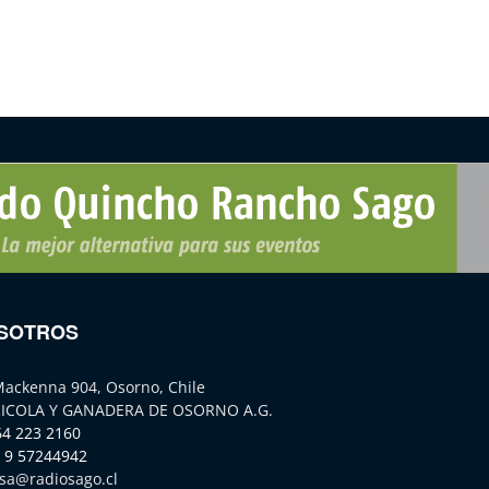
SOTROS
Mackenna 904, Osorno, Chile
ICOLA Y GANADERA DE OSORNO A.G.
64 223 2160
 9 57244942
sa@radiosago.cl