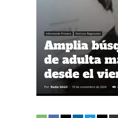
Informando Primero
Noticias Regionales
Amplia bús
de adulta m
desde el vie
Por
Radio SAGO
-
10 de noviembre de 2024