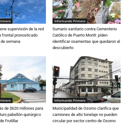
Primero
Informando Primero
ne supervisión de la red
Sumario sanitario contra Cementerio
 frontal pronosticado
Católico de Puerto Montt: piden
n de semana
identificar osamentas que quedaron al
descubierto
Primero
Informando Primero
s de $620 millones para
Municipalidad de Osorno clarifica que
turo pabellón quirúrgico
camiones de alto tonelaje no pueden
de Frutillar
circular por sector centro de Osorno