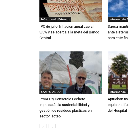
Informando Primero
Informando 
IPC de julio: Inflación anual cae al
Saesa mantie
3,5% y se acerca a la meta del Banco
ante sistema
Central
para este fi
CAMPO AL DIA
Informando 
ProREP y Consorcio Lechero
Aprueban má
impulsarán la sustentabilidad y
equipar el fu
gestión de residuos plásticos en
del Hospital 
sector lácteo