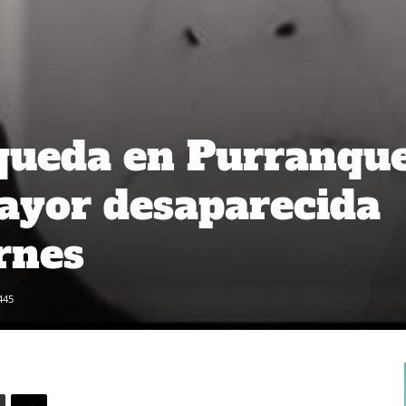
queda en Purranqu
ayor desaparecida
rnes
445