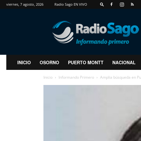
viernes, 7 agosto, 2026
Radio Sago EN VIVO
RadioSago
INICIO
OSORNO
PUERTO MONTT
NACIONAL
Inicio
Informando Primero
Amplia búsqueda en Pu