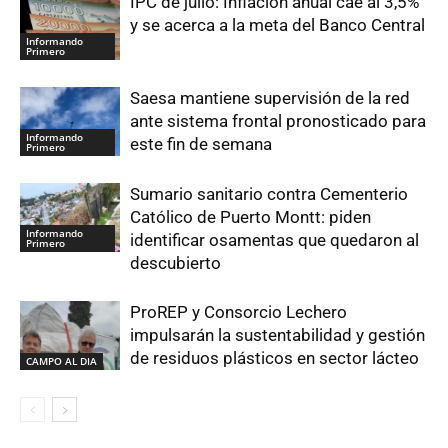
IPC de julio: Inflación anual cae al 3,5%
y se acerca a la meta del Banco Central
Informando
Primero
Saesa mantiene supervisión de la red
ante sistema frontal pronosticado para
Informando
este fin de semana
Primero
Sumario sanitario contra Cementerio
Católico de Puerto Montt: piden
Informando
identificar osamentas que quedaron al
Primero
descubierto
ProREP y Consorcio Lechero
impulsarán la sustentabilidad y gestión
de residuos plásticos en sector lácteo
CAMPO AL DIA