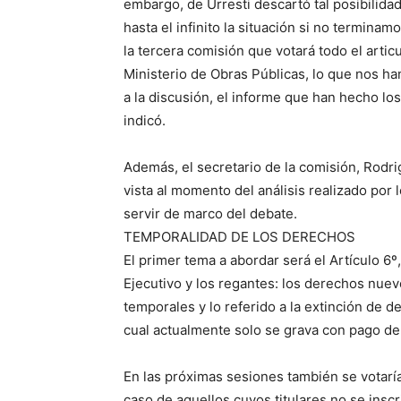
embargo, de Urresti descartó tal posibilid
hasta el infinito la situación si no termina
la tercera comisión que votará todo el arti
Ministerio de Obras Públicas, lo que nos ha
a la discusión, el informe que han hecho l
indicó.
Además, el secretario de la comisión, Rodrig
vista al momento del análisis realizado por
servir de marco del debate.
TEMPORALIDAD DE LOS DERECHOS
El primer tema a abordar será el Artículo 6
Ejecutivo y los regantes: los derechos nu
temporales y lo referido a la extinción de d
cual actualmente solo se grava con pago de
En las próximas sesiones también se votaría
caso de aquellos cuyos titulares no se insc