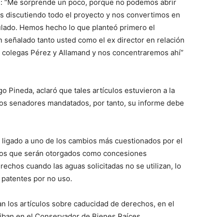
ad: “Me sorprende un poco, porque no podemos abrir
mos discutiendo todo el proyecto y nos convertimos en
culado. Hemos hecho lo que planteó primero el
n señalado tanto usted como el ex director en relación
os colegas Pérez y Allamand y nos concentraremos ahí”
o Pineda, aclaró que tales artículos estuvieron a la
 los senadores mandatados, por tanto, su informe debe
º, ligado a uno de los cambios más cuestionados por el
evos que serán otorgados como concesiones
erechos cuando las aguas solicitadas no se utilizan, lo
 patentes por no uso.
n los artículos sobre caducidad de derechos, en el
riban en el Conservador de Bienes Raíces.