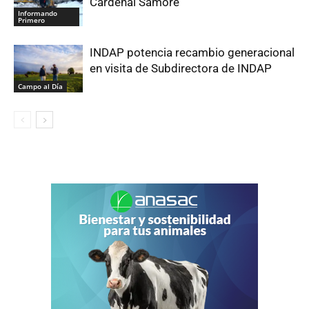
Cardenal Samoré
Informando
Primero
INDAP potencia recambio generacional
en visita de Subdirectora de INDAP
Campo al Día