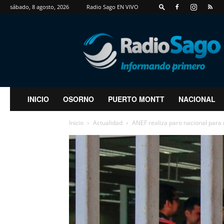
sábado, 8 agosto, 2026
Radio Sago EN VIVO
RadioSago
INICIO
OSORNO
PUERTO MONTT
NACIONAL
Inicio
Actualidad
ANEF realiza paro nacional para