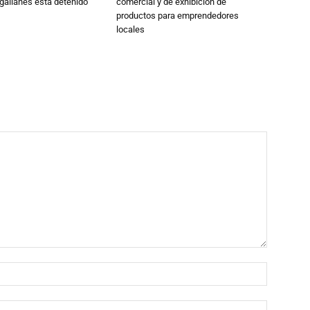
gallanes está detenido
comercial y de exhibición de
productos para emprendedores
locales