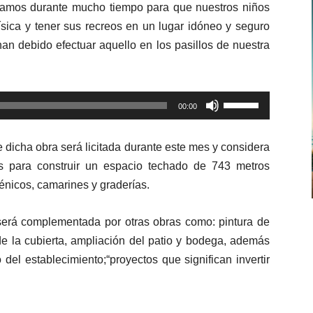
hamos durante mucho tiempo para que nuestros niños
ísica y tener sus recreos en un lugar idóneo y seguro
han debido efectuar aquello en los pasillos de nuestra
Utiliza
00:00
las
teclas
e dicha obra será licitada durante este mes y considera
de
s para construir un espacio techado de 743 metros
flecha
énicos, camarines y graderías.
arriba/abajo
para
 será complementada por otras obras como: pintura de
aumentar
de la cubierta, ampliación del patio y bodega, además
o
o del establecimiento;“proyectos que significan invertir
disminuir
el
volumen.