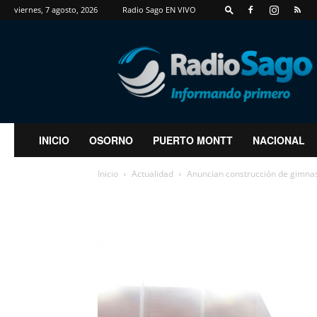
viernes, 7 agosto, 2026
Radio Sago EN VIVO
RadioSago
INICIO
OSORNO
PUERTO MONTT
NACIONAL
Inicio
Actualidad
Anuncian construcción de gimnas