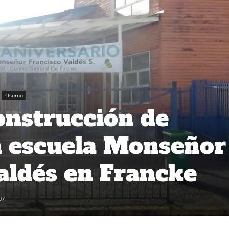
Osorno
nstrucción de
n escuela Monseñor
aldés en Francke
97