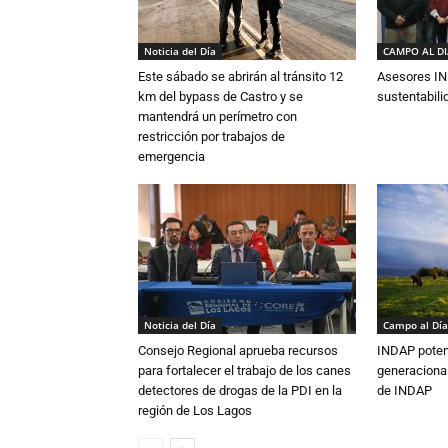
Noticia del Día
CAMPO AL D
Este sábado se abrirán al tránsito 12
Asesores IN
km del bypass de Castro y se
sustentabili
mantendrá un perímetro con
restricción por trabajos de
emergencia
Noticia del Día
Campo al Día
Consejo Regional aprueba recursos
INDAP poten
para fortalecer el trabajo de los canes
generacional
detectores de drogas de la PDI en la
de INDAP
región de Los Lagos