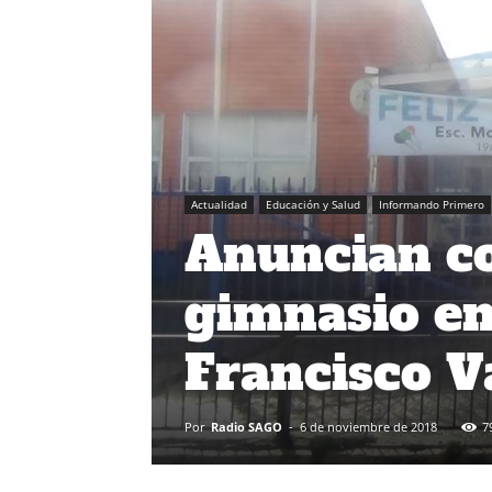
Actualidad
Educación y Salud
Informando Primero
Anuncian co
gimnasio e
Francisco V
Por
Radio SAGO
-
6 de noviembre de 2018
7