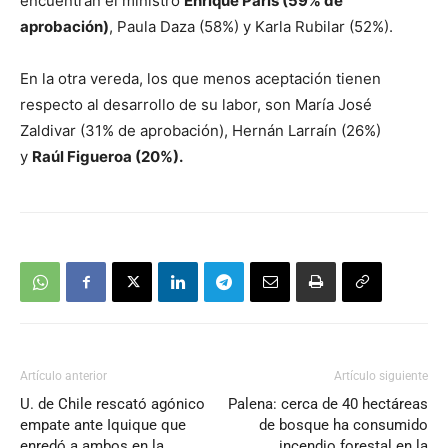
encuentran el ministro
Enrique Paris (59% de
aprobación)
, Paula Daza (58%) y Karla Rubilar (52%).
En la otra vereda, los que menos aceptación tienen
respecto al desarrollo de su labor, son María José
Zaldivar (31% de aprobación), Hernán Larraín (26%)
y
Raúl Figueroa (20%).
Artículo anterior
Artículo siguiente
U. de Chile rescató agónico
Palena: cerca de 40 hectáreas
empate ante Iquique que
de bosque ha consumido
enredó a ambos en la
incendio forestal en la