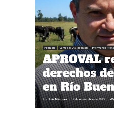
Podcasts
Campo al Día (podcast)
Informando Prime
APROVAL reú
derechos de
en Río Bue
Por
Luis Márquez
-
14 de noviembre de 2023