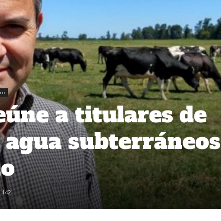
ro
ne a titulares de
 agua subterráneos
no
142