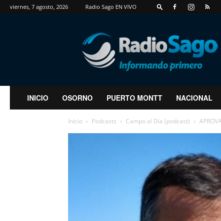
viernes, 7 agosto, 2026
Radio Sago EN VIVO
RadioSago
INICIO
OSORNO
PUERTO MONTT
NACIONAL
Inicio
Podcasts
Campo al Día (podcast)
APROVAL