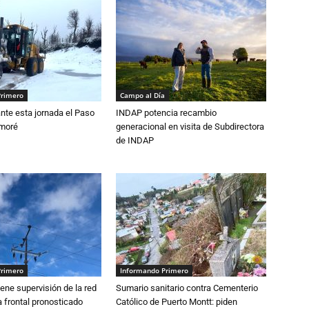
Primero
Campo al Día
nte esta jornada el Paso
INDAP potencia recambio
amoré
generacional en visita de Subdirectora
de INDAP
Primero
Informando Primero
ne supervisión de la red
Sumario sanitario contra Cementerio
 frontal pronosticado
Católico de Puerto Montt: piden