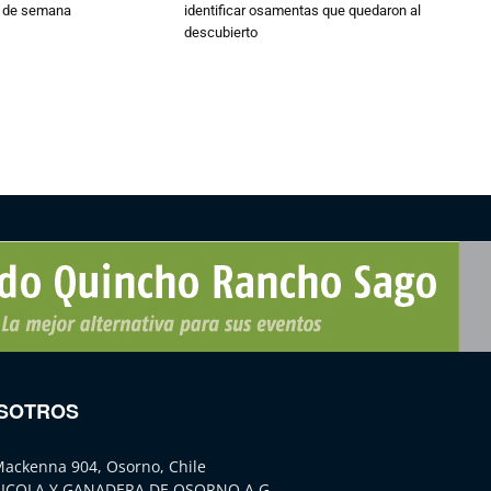
n de semana
identificar osamentas que quedaron al
descubierto
SOTROS
Mackenna 904, Osorno, Chile
ICOLA Y GANADERA DE OSORNO A.G.