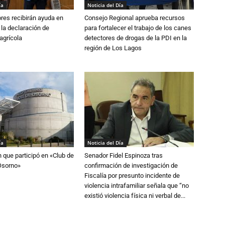
ía
Noticia del Día
ores recibirán ayuda en
Consejo Regional aprueba recursos
 la declaración de
para fortalecer el trabajo de los canes
agrícola
detectores de drogas de la PDI en la
región de Los Lagos
ía
Noticia del Día
n que participó en «Club de
Senador Fidel Espinoza tras
Osorno»
confirmación de investigación de
Fiscalía por presunto incidente de
violencia intrafamiliar señala que “no
existió violencia física ni verbal de...