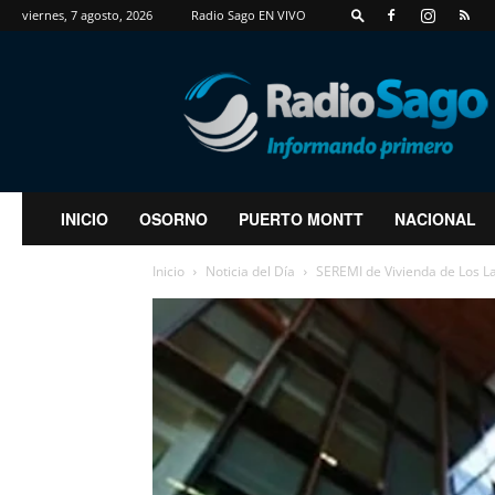
viernes, 7 agosto, 2026
Radio Sago EN VIVO
RadioSago
INICIO
OSORNO
PUERTO MONTT
NACIONAL
Inicio
Noticia del Día
SEREMI de Vivienda de Los La