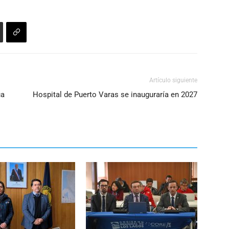
volumen.
aumentar
o
disminuir
el
volumen.
Artículo siguiente
ua
Hospital de Puerto Varas se inauguraría en 2027