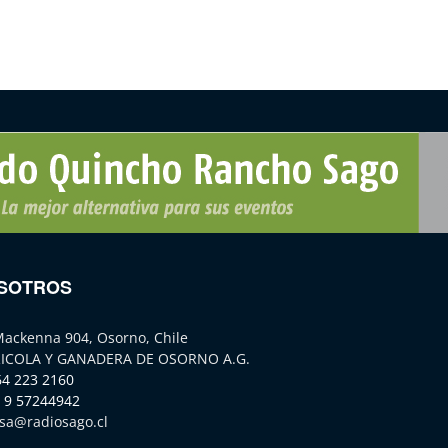
SOTROS
Mackenna 904, Osorno, Chile
ICOLA Y GANADERA DE OSORNO A.G.
64 223 2160
 9 57244942
sa@radiosago.cl