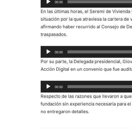
00:00
de
En las últimas horas, el Seremi de Vivienda 
audio
situación por la que atraviesa la cartera de
afirmando haber recurrido al Consejo de De
traspasados.
Reproductor
00:00
de
Por su parte, la Delegada presidencial, Gio
audio
Acción Digital en un convenio que fue audit
Reproductor
00:00
de
Respecto de las razones que llevaron a qu
audio
fundación sin experiencia necesaria para e
no entregaron detalles.