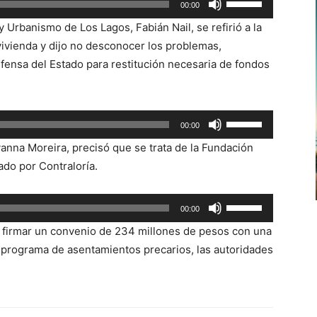
00:00
las
y Urbanismo de Los Lagos, Fabián Nail, se refirió a la
teclas
 vivienda y dijo no desconocer los problemas,
de
fensa del Estado para restitución necesaria de fondos
flecha
arriba/abajo
para
Utiliza
00:00
aumentar
las
o
vanna Moreira, precisó que se trata de la Fundación
teclas
disminuir
ado por Contraloría.
de
el
flecha
volumen.
Utiliza
00:00
arriba/abajo
las
para
e firmar un convenio de 234 millones de pesos con una
teclas
aumentar
l programa de asentamientos precarios, las autoridades
de
o
flecha
disminuir
arriba/abajo
el
para