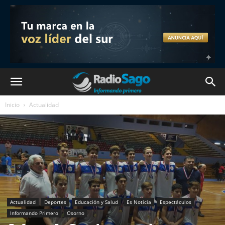
Inicio
Actualidad
Actualidad
Deportes
Educación y Salud
Es Noticia
Espectáculos
Informando Primero
Osorno