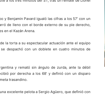
te a los tres minutos del ST, tras un remate de Lionel
o y Benjamin Pavard igualó las cifras a los 57′ con un
garró de lleno con el borde externo de su pie derecho,
es en el Kazán Arena.
e la torta a su espectacular actuación ante el equipo
G se despachó con un doblete en cuatro minutos de
rgentina y remató sin ángulo de zurda, ante la débil
cibió por derecha a los 68′ y definió con un disparo
 meta trasandino.
 una excelente pelota a Sergio Agüero, que definió con