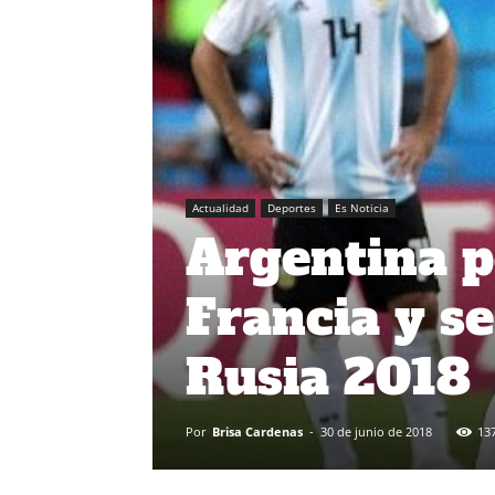
Actualidad
Deportes
Es Noticia
Argentina p
Francia y s
Rusia 2018
Por
Brisa Cardenas
-
30 de junio de 2018
13