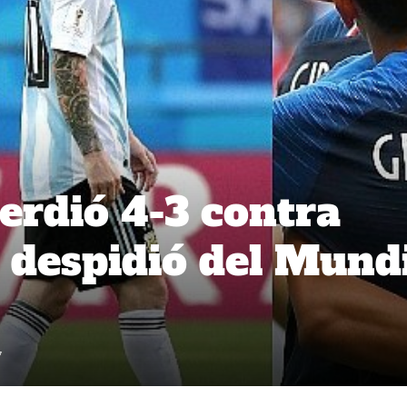
erdió 4-3 contra
e despidió del Mund
7