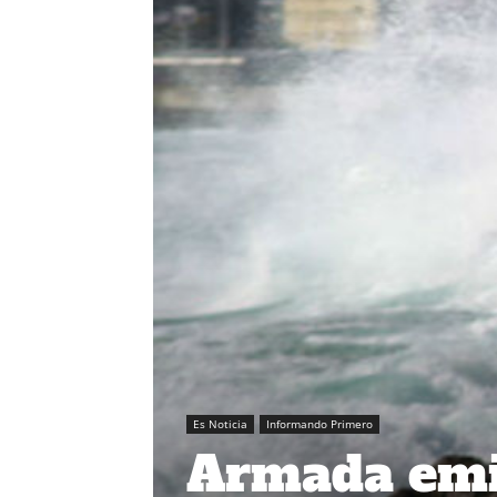
Es Noticia
Informando Primero
Armada emit