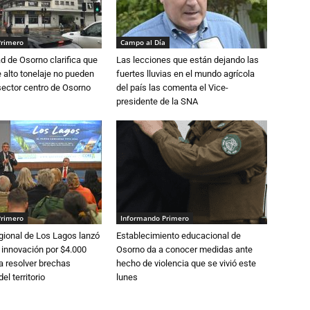
Primero
Campo al Día
d de Osorno clarifica que
Las lecciones que están dejando las
alto tonelaje no pueden
fuertes lluvias en el mundo agrícola
 sector centro de Osorno
del país las comenta el Vice-
presidente de la SNA
Primero
Informando Primero
gional de Los Lagos lanzó
Establecimiento educacional de
 innovación por $4.000
Osorno da a conocer medidas ante
a resolver brechas
hecho de violencia que se vivió este
el territorio
lunes