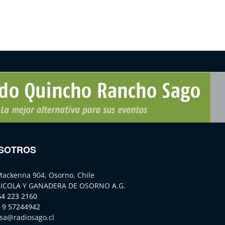
SOTROS
Mackenna 904, Osorno, Chile
ICOLA Y GANADERA DE OSORNO A.G.
64 223 2160
 9 57244942
sa@radiosago.cl