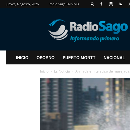
jueves, 6 agosto, 2026
Radio Sago EN VIVO
RadioSago
INICIO
OSORNO
PUERTO MONTT
NACIONAL
Inicio
Es Noticia
Armada emite aviso de marejadas 