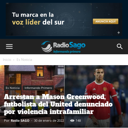
Inicio
Es Noticia
Es Noticia
Informando Primero
Arrestan a Mason Greenwood,
futbolista del United denunciado
por violencia intrafamiliar
Por
Radio SAGO
-
30 de enero de 2022
148