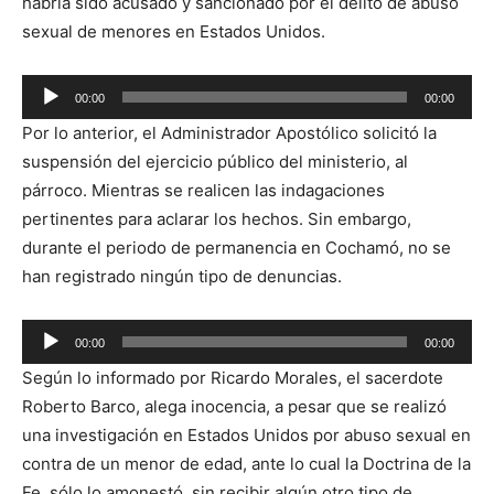
habría sido acusado y sancionado por el delito de abuso
sexual de menores en Estados Unidos.
Reproductor
00:00
00:00
de
Por lo anterior, el Administrador Apostólico solicitó la
audio
suspensión del ejercicio público del ministerio, al
párroco. Mientras se realicen las indagaciones
pertinentes para aclarar los hechos. Sin embargo,
durante el periodo de permanencia en Cochamó, no se
han registrado ningún tipo de denuncias.
Reproductor
00:00
00:00
de
Según lo informado por Ricardo Morales, el sacerdote
audio
Roberto Barco, alega inocencia, a pesar que se realizó
una investigación en Estados Unidos por abuso sexual en
contra de un menor de edad, ante lo cual la Doctrina de la
Fe, sólo lo amonestó, sin recibir algún otro tipo de