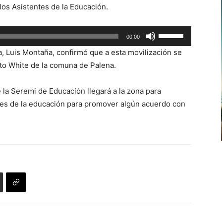
los Asistentes de la Educación.
de
flecha
Utiliza
00:00
arriba/abajo
las
para
a, Luis Montaña, confirmó que a esta movilización se
teclas
aumentar
to White de la comuna de Palena.
de
o
flecha
disminuir
 la Seremi de Educación llegará a la zona para
arriba/abajo
el
ntes de la educación para promover algún acuerdo con
para
volumen.
aumentar
o
disminuir
el
volumen.