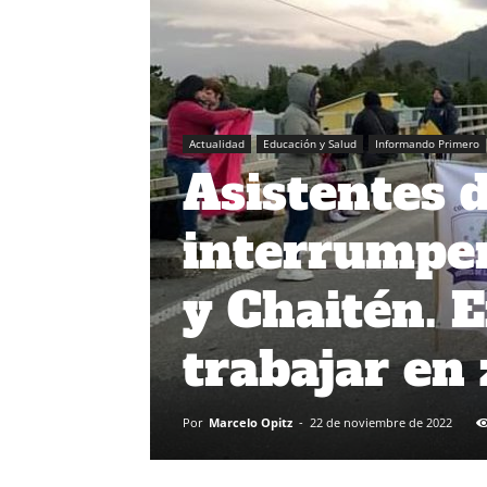
Actualidad
Educación y Salud
Informando Primero
Asistentes 
interrumpen
y Chaitén. 
trabajar en
Por
Marcelo Opitz
-
22 de noviembre de 2022