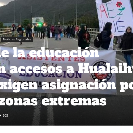
Noticias Regionales
de la educación
 accesos a Hualai
Exigen asignación p
 zonas extremas
505