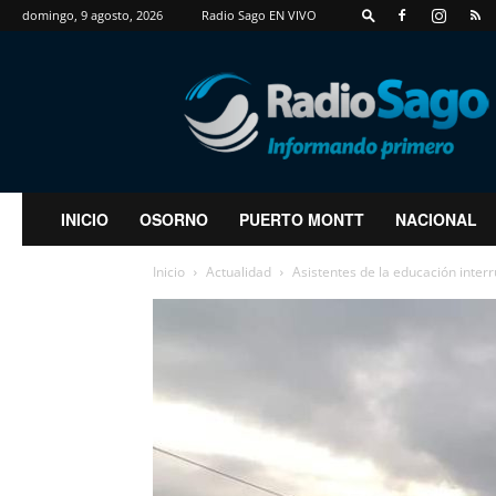
domingo, 9 agosto, 2026
Radio Sago EN VIVO
RadioSago
INICIO
OSORNO
PUERTO MONTT
NACIONAL
Inicio
Actualidad
Asistentes de la educación inter