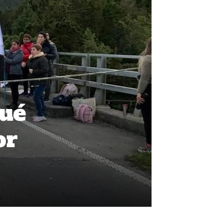
hué
or