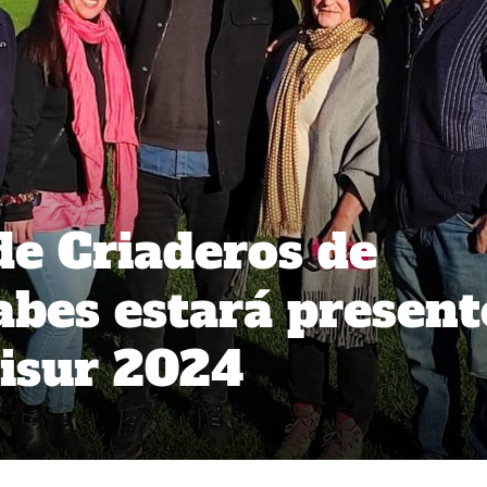
de Criaderos de
abes estará present
Fisur 2024