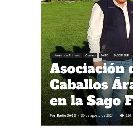
Informando Primero
Osorno
SAGO
SAGOFISUR
Asociación 
Caballos Ár
en la Sago 
Por
Radio SAGO
-
30 de agosto de 2024
226