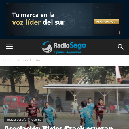
Inicio
Noticia del Día
Noticia del Día
Osorno
Asociación Viejos Crack esperan