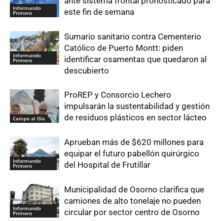
ante sistema frontal pronosticado para
Informando
este fin de semana
Primero
Sumario sanitario contra Cementerio
Católico de Puerto Montt: piden
Informando
identificar osamentas que quedaron al
Primero
descubierto
ProREP y Consorcio Lechero
impulsarán la sustentabilidad y gestión
de residuos plásticos en sector lácteo
Campo al Día
Aprueban más de $620 millones para
equipar el futuro pabellón quirúrgico
Informando
del Hospital de Frutillar
Primero
Municipalidad de Osorno clarifica que
camiones de alto tonelaje no pueden
Informando
circular por sector centro de Osorno
Primero