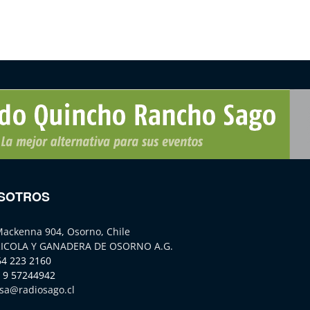
SOTROS
Mackenna 904, Osorno, Chile
ICOLA Y GANADERA DE OSORNO A.G.
64 223 2160
 9 57244942
sa@radiosago.cl