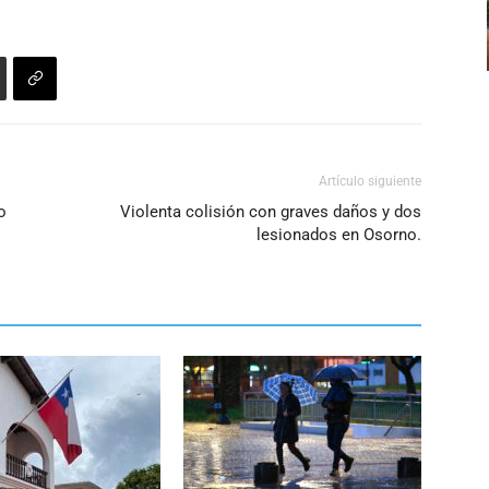
arriba/abajo
disminuir
para
el
aumentar
volumen.
o
disminuir
el
volumen.
Artículo siguiente
o
Violenta colisión con graves daños y dos
lesionados en Osorno.