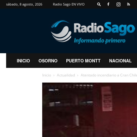
sábado, 8 agosto, 2026
Radio Sago EN VIVO
RadioSago
INICIO
OSORNO
PUERTO MONTT
NACIONAL
Inicio
Actualidad
Atentado incendiario a Cran Chil