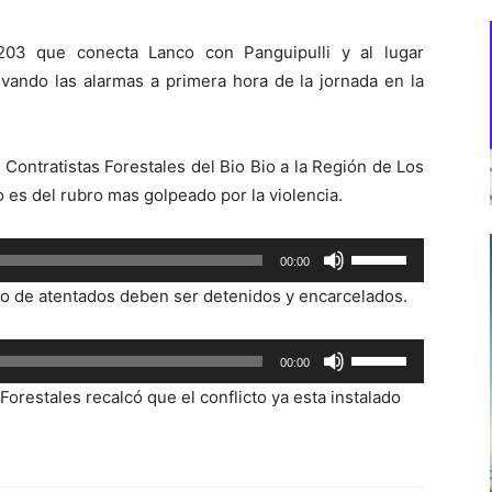
203 que conecta Lanco con Panguipulli y al lugar
vando las alarmas a primera hora de la jornada en la
 Contratistas Forestales del Bio Bio a la Región de Los
 es del rubro mas golpeado por la violencia.
Utiliza
00:00
las
po de atentados deben ser detenidos y encarcelados.
teclas
de
Utiliza
00:00
flecha
las
arriba/abajo
Forestales recalcó que el conflicto ya esta instalado
teclas
para
de
aumentar
flecha
o