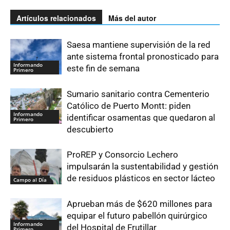
Artículos relacionados
Más del autor
Saesa mantiene supervisión de la red
ante sistema frontal pronosticado para
Informando
este fin de semana
Primero
Sumario sanitario contra Cementerio
Católico de Puerto Montt: piden
Informando
identificar osamentas que quedaron al
Primero
descubierto
ProREP y Consorcio Lechero
impulsarán la sustentabilidad y gestión
de residuos plásticos en sector lácteo
Campo al Día
Aprueban más de $620 millones para
equipar el futuro pabellón quirúrgico
Informando
del Hospital de Frutillar
Primero