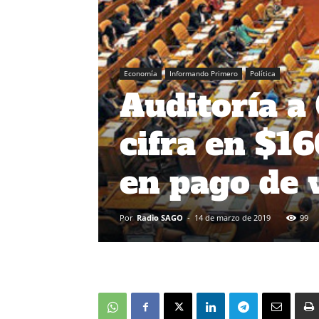
Economía
Informando Primero
Política
Auditoría a
cifra en $16
en pago de 
Por
Radio SAGO
-
14 de marzo de 2019
99