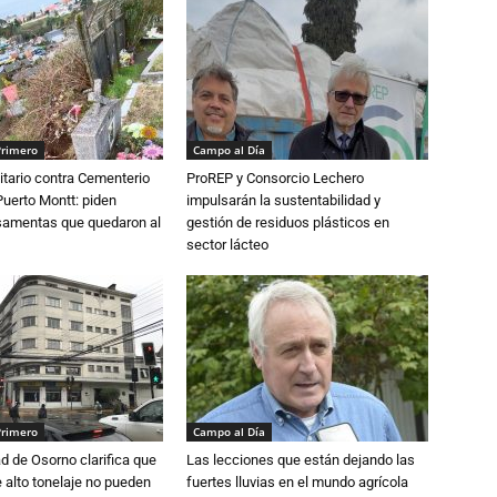
Primero
Campo al Día
tario contra Cementerio
ProREP y Consorcio Lechero
Puerto Montt: piden
impulsarán la sustentabilidad y
osamentas que quedaron al
gestión de residuos plásticos en
sector lácteo
Primero
Campo al Día
d de Osorno clarifica que
Las lecciones que están dejando las
alto tonelaje no pueden
fuertes lluvias en el mundo agrícola