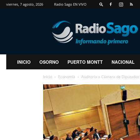
viernes, 7 agosto, 2026
Radio Sago EN VIVO
RadioSago
INICIO
OSORNO
PUERTO MONTT
NACIONAL
Inicio
Economía
Auditoría a Cámara de Diputados c