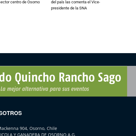
 sector centro de Osorno
del país las comenta el Vice-
presidente de la SNA
SOTROS
Mackenna 904, Osorno, Chile
ICOLA Y GANADERA DE OSORNO A.G.