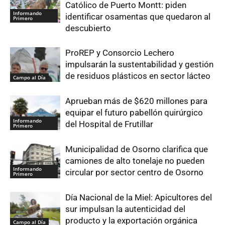
Católico de Puerto Montt: piden
Informando
identificar osamentas que quedaron al
Primero
descubierto
ProREP y Consorcio Lechero
impulsarán la sustentabilidad y gestión
de residuos plásticos en sector lácteo
Campo al Día
Aprueban más de $620 millones para
equipar el futuro pabellón quirúrgico
Informando
del Hospital de Frutillar
Primero
Municipalidad de Osorno clarifica que
camiones de alto tonelaje no pueden
Informando
circular por sector centro de Osorno
Primero
Día Nacional de la Miel: Apicultores del
sur impulsan la autenticidad del
producto y la exportación orgánica
Campo al Día